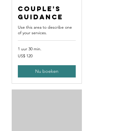
Couple's
Guidance
Use this area to describe one
of your services.
1 uur 30 min.
120
US$ 120
Amerikaanse
dollar
Nu boeken