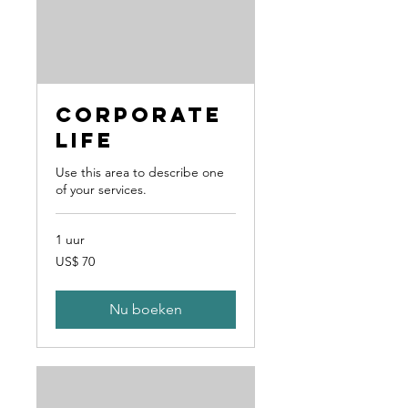
Corporate
Life
Use this area to describe one
of your services.
1 uur
70
US$ 70
Amerikaanse
dollar
Nu boeken