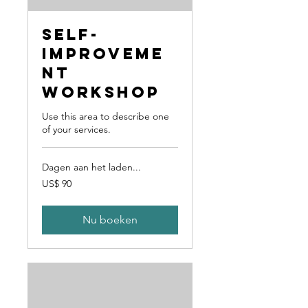
Self-
Improveme
nt
Workshop
Use this area to describe one
of your services.
Dagen aan het laden...
90
US$ 90
Amerikaanse
dollar
Nu boeken