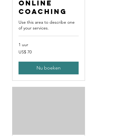
Online
Coaching
Use this area to describe one
of your services.
1 uur
70
US$ 70
Amerikaanse
dollar
Nu boeken